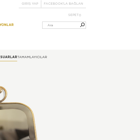
GİRİŞ YAP
FACEBOOK'LA BAĞLAN
SEPET
0
IYONLAR
ESUARLAR
TAMAMLAYICILAR