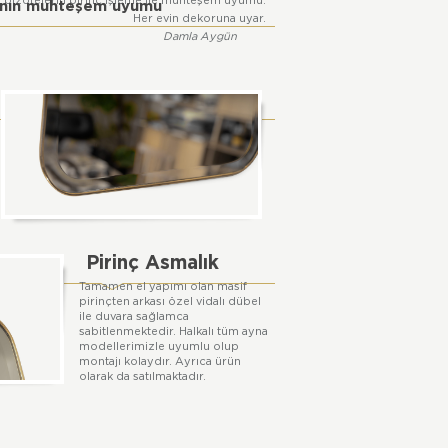
en bizotelerin pirinç işleme ile muhteşem uyumu.
nanın muhteşem uyumu
Her evin dekoruna uyar.
Damla Aygün
Pirinç Asmalık
Tamamen el yapımı olan masif
pirinçten arkası özel vidalı dübel
ile duvara sağlamca
sabitlenmektedir. Halkalı tüm ayna
modellerimizle uyumlu olup
montajı kolaydır. Ayrıca ürün
olarak da satılmaktadır.