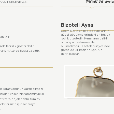
Nostaljik hissi ver
Pirinç ve ay
AKSIT SEÇENEKLERI
Bizoteli Ayna
Geçmişlerin en nadide aynalarının
r.
güzel gözükmelerindeki en büyük
ahildir.
işçilik bizotedir. Kenarların belirli
bir açıyla traşlanması ile
nda farklılık gösterebilir.
oluşmaktadır. Bizoteleri sayesinde
görselde kırılmalar oluşturup,
ları Atölye Başka'ya aittir.
derinlik katar.
dekorasyonunun vazgeçilmezi
ablolar, köşenizin tamamlayıcısı
if retro objeler dahil tüm ev
rlarını sizin için bir araya
k.