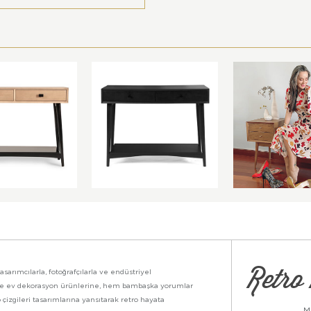
Retro 
asarımcılarla, fotoğrafçılarla ve endüstriyel
ikte ev dekorasyon ürünlerine, hem bambaşka yorumlar
 çizgileri tasarımlarına yansıtarak retro hayata
M