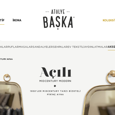
KOLEKS
TIF
İKONA
KLAR
PUFLAR
MASALAR
SANDALYELER
SEHPALAR
EV TEKSTILI
AYDINLATMALAR
AKS
NTURY AYNA