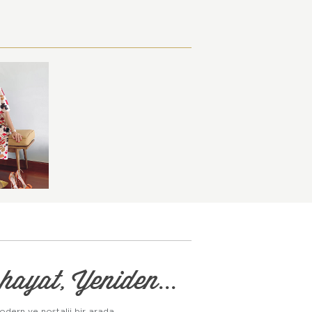
hayat, Yeniden...
odern ve nostalji bir arada...