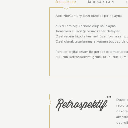
ÖZELLIKLER
İADE ŞARTLARI
T
Açılı MidCentury tarzı bizoteli pirinç ayna
35x70 cm ölçülerinde olup kalın ayna
Tamamen el işçiliği pirinç kenar detayları
Özel yapım bizote kesmeli özel forma sahipti
Özel olarak tasarlanmış el yapımı topuzu da d
Renkler, dijital ortam ile gerçek ortamlar arası
Bu ürün Retrospektif™ grubu ürünüdür. Tüm hak
Retrospektif
™
Duvar 
retro t
dekorat
aksesua
getirdi