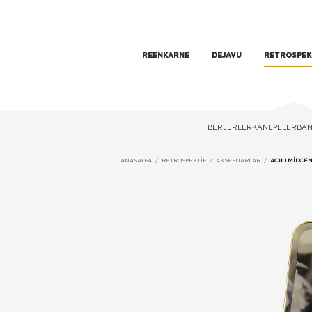
REENKARNE
DEJAVU
RETROSPEK
BERJERLER
KANEPELER
BAN
ANASAYFA
RETROSPEKTIF
AKSESUARLAR
AÇILI MIDCE