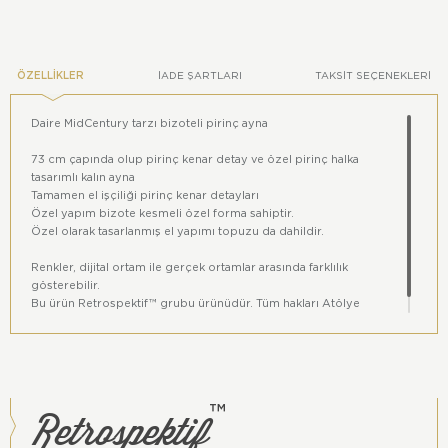
ÖZELLIKLER
İADE ŞARTLARI
TAKSIT SEÇENEKLERI
Daire MidCentury tarzı bizoteli pirinç ayna
73 cm çapında olup pirinç kenar detay ve özel pirinç halka
tasarımlı kalın ayna
Tamamen el işçiliği pirinç kenar detayları
Özel yapım bizote kesmeli özel forma sahiptir.
Özel olarak tasarlanmış el yapımı topuzu da dahildir.
Renkler, dijital ortam ile gerçek ortamlar arasında farklılık
gösterebilir.
Bu ürün Retrospektif™ grubu ürünüdür. Tüm hakları Atölye
Başka'ya aittir.
Retrospektif
™