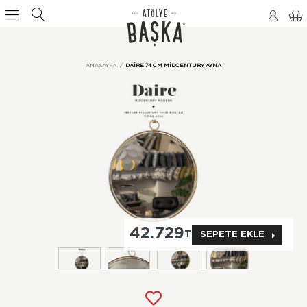
ANASAYFA
DAIRE 74 CM MIDCENTURY AYNA
42.729
TL
SEPETE EKLE