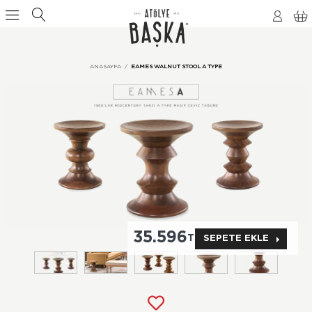
ANASAYFA
EAMES WALNUT STOOL A TYPE
35.596
TL
SEPETE EKLE