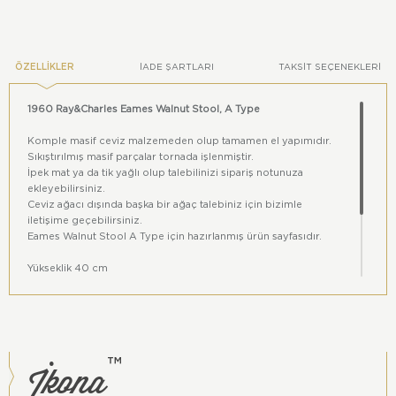
ÖZELLIKLER
İADE ŞARTLARI
TAKSIT SEÇENEKLERI
1960 Ray&Charles Eames Walnut Stool, A Type
Komple masif ceviz malzemeden olup tamamen el yapımıdır.
Sıkıştırılmış masif parçalar tornada işlenmiştir.
İpek mat ya da tik yağlı olup talebilinizi sipariş notunuza
ekleyebilirsiniz.
Ceviz ağacı dışında başka bir ağaç talebiniz için bizimle
iletişime geçebilirsiniz.
Eames Walnut Stool A Type için hazırlanmış ürün sayfasıdır.
Yükseklik 40 cm
Genişlik 33 cm
Derinlik 33 cm
Renkler, dijital ortam ile gerçek ortam arasında farklılıklar
gösterebilir. 1.sınıf kalite replika bir üründür.
İkona
™
eames stool, eames walnut stool, walnut stool, a type stool,