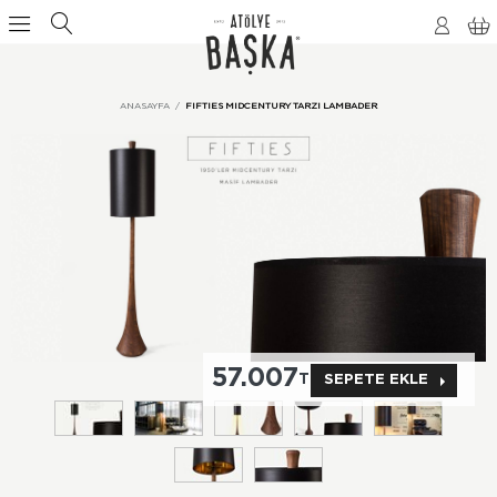
ANASAYFA
FIFTIES MIDCENTURY TARZI LAMBADER
57.007
TL
SEPETE EKLE