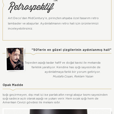
Retrospektif
™
Bu ürün Retrospektif™ grubu ürünüdür.
Tüm hakları Atölye Başka'ya aittir.
Art Deco'dan MidCentury'e, pirinçten ahşaba özel tasarım retro
lambader ve abajurlar. Aydınlatmanın retro hali için ürünlerimizi
inceleyebilirsiniz.
"50'lerin en güzel çizgilerinin aydınlanmış hali"
Tepeden aşağı kadar hafif ve doğal kavisi ile mekanda
farklılık yaratıyor. Kendine has ışığı sayesinde de
aydınlatmaya farklı bir yorum getiriyor.
Mustafa Coşan, Reklam Yazarı
Opak Madde
Işığı geçirmeyen, dışı mat içi ise parlak altın rengi abajur kısmı sayesinden
ışığı sadece açılı olarak aşağı ve yukarı verir. Hem sıcak ışığı hem de
Amerikan Cevizi gövdesi ile mekanı ısıtır.