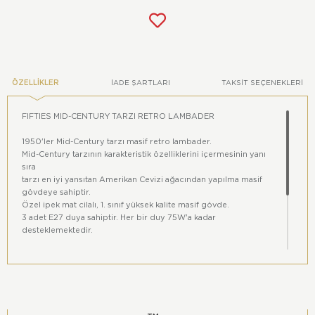
ÖZELLIKLER
İADE ŞARTLARI
TAKSIT SEÇENEKLERI
FIFTIES MID-CENTURY TARZI RETRO LAMBADER
1950'ler Mid-Century tarzı masif retro lambader.
Mid-Century tarzının karakteristik özelliklerini içermesinin yanı
sıra
tarzı en iyi yansıtan Amerikan Cevizi ağacından yapılma masif
gövdeye sahiptir.
Özel ipek mat cilalı, 1. sınıf yüksek kalite masif gövde.
3 adet E27 duya sahiptir. Her bir duy 75W'a kadar
desteklemektedir.
Çap 35 cm
Yüksekliği 170 cm
Renkler, dijital ortam ile gerçek ortamlar arasında farklılık
gösterebilir.