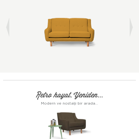
Retro hayat, Yeniden...
Modern ve nostalji bir arada...