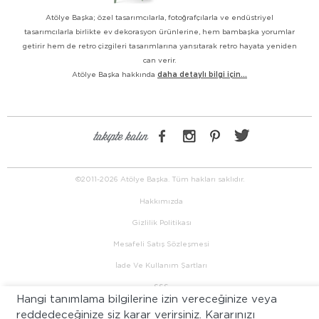
Atölye Başka; özel tasarımcılarla, fotoğrafçılarla ve endüstriyel
tasarımcılarla birlikte ev dekorasyon ürünlerine, hem bambaşka yorumlar
getirir hem de retro çizgileri tasarımlarına yansıtarak retro hayata yeniden
can verir.
Atölye Başka hakkında
daha detaylı bilgi için...
takipte kalın
©2011-2026 Atölye Başka. Tüm hakları saklıdır.
Hakkımızda
Gizlilik Politikası
Mesafeli Satış Sözleşmesi
İade Ve Kullanım Şartları
SSS
Hangi tanımlama bilgilerine izin vereceğinize veya
İletişim
reddedeceğinize siz karar verirsiniz. Kararınızı