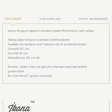
ÖZELLIKLER
İADE ŞARTLARI
TAKSIT SEÇENEKLERI
Isamu Noguchi tasarımı kestane ayaklı MidCentury cam sehpa
Tablası kalın temperli camdan üretilmektedir.
Ayakları ise kestane üzeri natural cila ile sonlandırılmıştır.
Genişlik 127 cm
Derinlik 91 cm
Yükseklik ise 40 cm'dir.
Renkler, dijital ortam ile gerçek ortamlar arasında farklılık
gösterebilir.
Bu ürün İkona™ grubu ürünüdür.
İkona
™