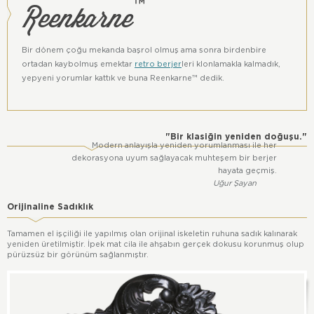
Reenkarne
™
Bu ürün Reankarne™ grubu ürünüdür.
Tüm hakları Atölye Başka'ya aittir.
klasik berjer, antika berjer, vintage berjer, italyan berjer, restore
Bir dönem çoğu mekanda başrol olmuş ama sonra birdenbire
berjer, siyah beyaz berjer, orijinal vintage retro berjer, louie
ortadan kaybolmuş emektar
retro berjer
leri klonlamakla kalmadık,
louie, retro berjer,
yepyeni yorumlar kattık ve buna Reenkarne™ dedik.
"Bir klasiğin yeniden doğuşu."
Modern anlayışla yeniden yorumlanması ile her
dekorasyona uyum sağlayacak muhteşem bir berjer
hayata geçmiş.
Uğur Şayan
Orijinaline Sadıklık
Tamamen el işçiliği ile yapılmış olan orijinal iskeletin ruhuna sadık kalınarak
yeniden üretilmiştir. İpek mat cila ile ahşabın gerçek dokusu korunmuş olup
pürüzsüz bir görünüm sağlanmıştır.