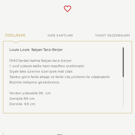
ÖZELLIKLER
İADE ŞARTLARI
TAKSIT SEÇENEKLERI
Louie Louie İtalyan Tarzı Berjer
1940'lardan kalma İtalyan tarzı berjer.
1. sınıf yüksek kalite ham masiften üretilmiştir.
Siyah lake üzerine özel ipek mat cilalı.
Talebe göre farklı ahşap ve farklı cila yöntemi ile cilalanabilir.
Bizimle iletişime girebilirsiniz.
Yerden yükseklik 96 cm
Genişlik 89 cm
Derinlik 69 cm
Oturma alanı 57x57 cm
Oturma yeri yüksekliği 43 cm
Renkler dijital ortam ile gerçek ortamlar arasında farklıklar
içerebilir.