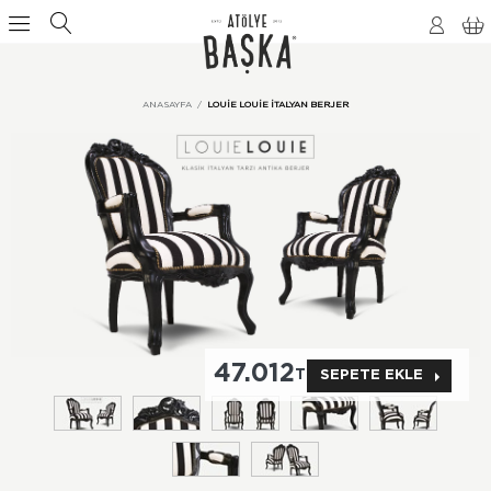
ANASAYFA
LOUIE LOUIE ITALYAN BERJER
47.012
TL
SEPETE EKLE