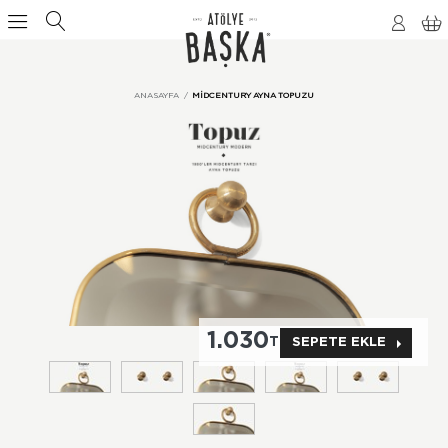
ANASAYFA
MIDCENTURY AYNA TOPUZU
1.030
TL
SEPETE EKLE