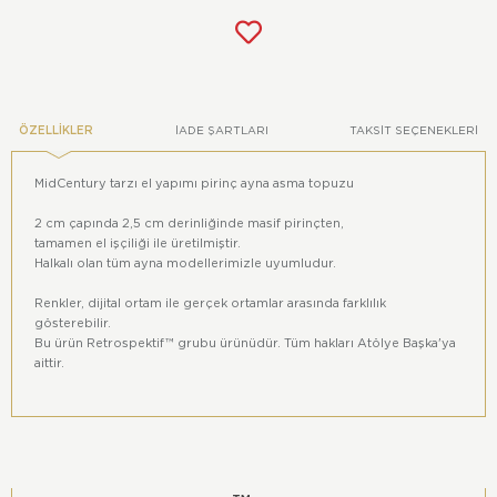
ÖZELLIKLER
İADE ŞARTLARI
TAKSIT SEÇENEKLERI
MidCentury tarzı el yapımı pirinç ayna asma topuzu
2 cm çapında 2,5 cm derinliğinde masif pirinçten,
tamamen el işçiliği ile üretilmiştir.
Halkalı olan tüm ayna modellerimizle uyumludur.
Renkler, dijital ortam ile gerçek ortamlar arasında farklılık
gösterebilir.
Bu ürün Retrospektif™ grubu ürünüdür. Tüm hakları Atölye Başka'ya
aittir.