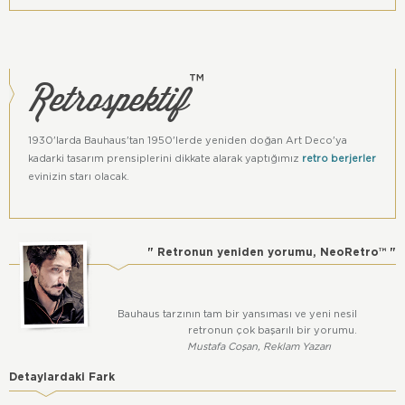
Genişlik 85 cm
Derinlik 85 cm
Oturma alanı 65x65 cm
Oturma yeri yüksekliği 42 cm
Retrospektif
™
Renkler dijital ortam ile gerçek ortamlar arasında farklıklar
içerebilir.
Bu ürün Retrospektif™ grubu ürünüdür. Tüm hakları Atölye
Başka'ya aittir.
1930'larda Bauhaus'tan 1950'lerde yeniden doğan Art Deco'ya
kadarki tasarım prensiplerini dikkate alarak yaptığımız
retro berjerler
evinizin starı olacak.
" Retronun yeniden yorumu, NeoRetro™ "
Bauhaus tarzının tam bir yansıması ve yeni nesil
retronun çok başarılı bir yorumu.
Mustafa Coşan, Reklam Yazarı
Detaylardaki Fark