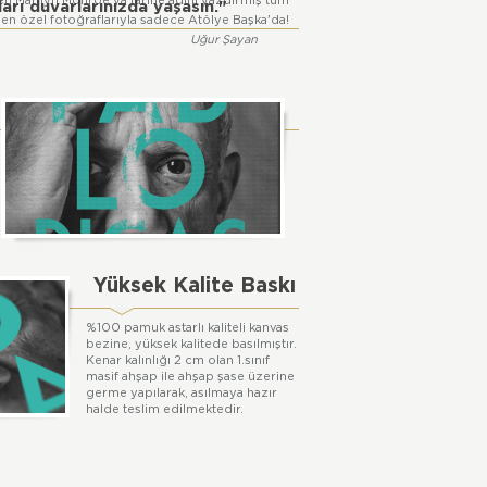
en Marilyn Monroe'ya tarihe adını yazdırmış tüm
ları duvarlarınızda yaşasın."
 en özel fotoğraflarıyla sadece Atölye Başka'da!
Uğur Şayan
Yüksek Kalite Baskı
%100 pamuk astarlı kaliteli kanvas
bezine, yüksek kalitede basılmıştır.
Kenar kalınlığı 2 cm olan 1.sınıf
masif ahşap ile ahşap şase üzerine
germe yapılarak, asılmaya hazır
halde teslim edilmektedir.