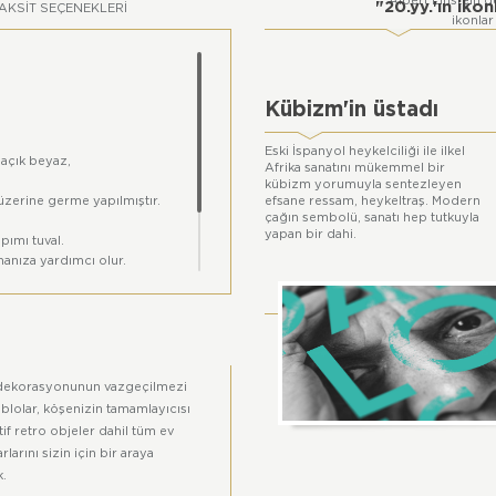
Albert Einstein'd
"20.yy.'ın ikon
AKSIT SEÇENEKLERI
ikonlar
Kübizm'in üstadı
Eski İspanyol heykelciliği ile ilkel
 açık beyaz,
Afrika sanatını mükemmel bir
kübizm yorumuyla sentezleyen
üzerine germe yapılmıştır.
efsane ressam, heykeltraş. Modern
çağın sembolü, sanatı hep tutkuyla
yapan bir dahi.
pımı tuval.
anıza yardımcı olur.
nda farklılık gösterebilir.
dekorasyonunun vazgeçilmezi
ablolar, köşenizin tamamlayıcısı
if retro objeler dahil tüm ev
rlarını sizin için bir araya
k.