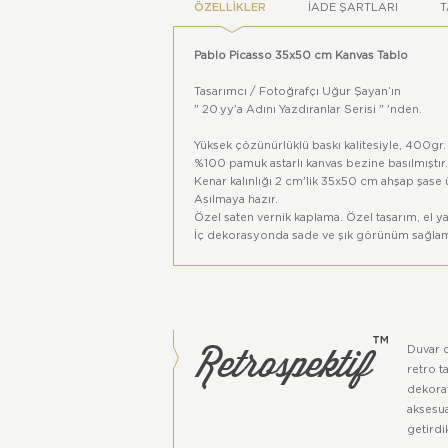
ÖZELLIKLER
İADE ŞARTLARI
T
Pablo Picasso 35x50 cm Kanvas Tablo
Tasarımcı / Fotoğrafçı Uğur Şayan’ın
" 20.yy'a Adını Yazdıranlar Serisi " 'nden.
Yüksek çözünürlüklü baskı kalitesiyle, 400gr.
%100 pamuk astarlı kanvas bezine basılmıştır.
Kenar kalınlığı 2 cm'lik 35x50 cm ahşap şase 
Asılmaya hazır.
Özel saten vernik kaplama. Özel tasarım, el ya
İç dekorasyonda sade ve şık görünüm sağlam
Renkler, dijital ortam ile gerçek ortamlar arası
Bu ürün Retrospektif™ grubu ürünüdür.
Tüm hakları Atölye Başka'ya aittir.
Retrospektif
™
Duvar 
retro t
dekorat
aksesua
getirdi