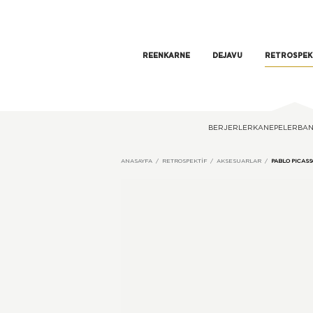
REENKARNE
DEJAVU
RETROSPEK
BERJERLER
KANEPELER
BAN
ANASAYFA
RETROSPEKTIF
AKSESUARLAR
PABLO PICAS