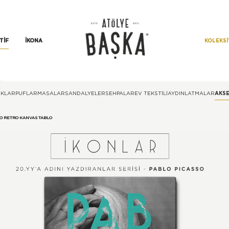
KOLEKS
TIF
İKONA
KLAR
PUFLAR
MASALAR
SANDALYELER
SEHPALAR
EV TEKSTILI
AYDINLATMALAR
AKS
SO RETRO KANVAS TABLO