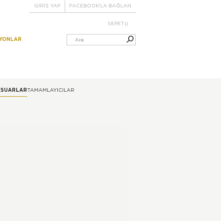
GİRİŞ YAP
FACEBOOK'LA BAĞLAN
SEPET
0
IYONLAR
ESUARLAR
TAMAMLAYICILAR