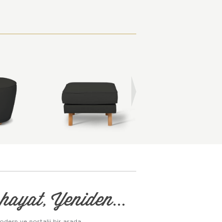
hayat, Yeniden...
odern ve nostalji bir arada...