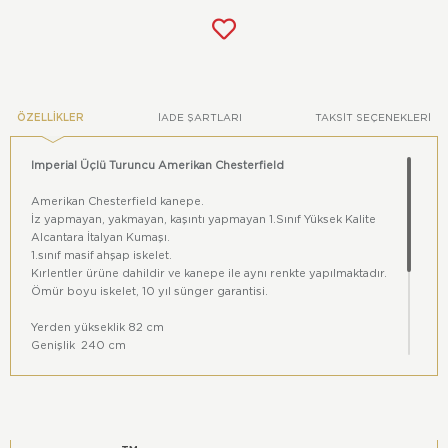
ÖZELLIKLER
İADE ŞARTLARI
TAKSIT SEÇENEKLERI
Imperial Üçlü Turuncu Amerikan Chesterfield
Amerikan Chesterfield kanepe.
İz yapmayan, yakmayan, kaşıntı yapmayan 1.Sınıf Yüksek Kalite
Alcantara İtalyan Kumaşı.
1.sınıf masif ahşap iskelet.
Kırlentler ürüne dahildir ve kanepe ile aynı renkte yapılmaktadır.
Ömür boyu iskelet, 10 yıl sünger garantisi.
Yerden yükseklik 82 cm
Genişlik 240 cm
Derinlik 100 cm
Oturma alanı 180x65 cm
Oturma yeri yüksekliği 42 cm
Renkler dijital ortam ile gerçek ortamlar arasında farklıklar