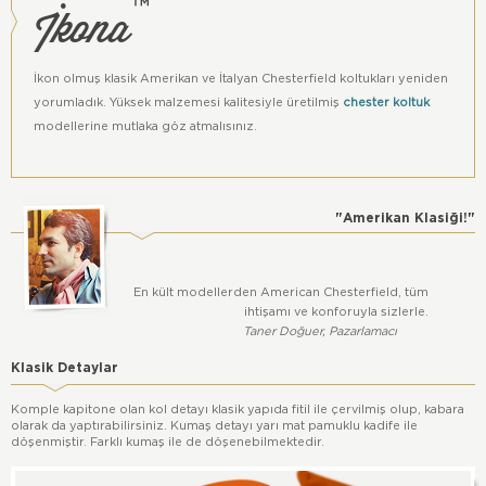
İkona
™
içerebilir.
Bu ürün İkona™ grubu ürünüdür. Tüm hakları Atölye Başka'ya
aittir.
İkon olmuş klasik Amerikan ve İtalyan Chesterfield koltukları yeniden
yorumladık. Yüksek malzemesi kalitesiyle üretilmiş
chester koltuk
modellerine mutlaka göz atmalısınız.
"Amerikan Klasiği!"
En kült modellerden American Chesterfield, tüm
ihtişamı ve konforuyla sizlerle.
Taner Doğuer, Pazarlamacı
Klasik Detaylar
Komple kapitone olan kol detayı klasik yapıda fitil ile çervilmiş olup, kabara
olarak da yaptırabilirsiniz. Kumaş detayı yarı mat pamuklu kadife ile
döşenmiştir. Farklı kumaş ile de döşenebilmektedir.