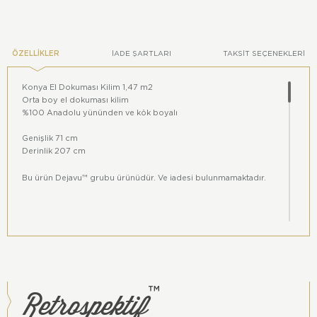
ÖZELLIKLER
İADE ŞARTLARI
TAKSIT SEÇENEKLERI
Konya El Dokuması Kilim 1,47 m2
Orta boy el dokuması kilim
%100 Anadolu yününden ve kök boyalı
Genişlik 71 cm
Derinlik 207 cm
Bu ürün
Dejavu
™ grubu ürünüdür. Ve iadesi bulunmamaktadır.
Retrospektif
™