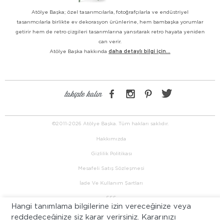
Atölye Başka; özel tasarımcılarla, fotoğrafçılarla ve endüstriyel
tasarımcılarla birlikte ev dekorasyon ürünlerine, hem bambaşka yorumlar
getirir hem de retro çizgileri tasarımlarına yansıtarak retro hayata yeniden
can verir.
Atölye Başka hakkında
daha detaylı bilgi için...
takipte kalın
©2011-2026 Atölye Başka. Tüm hakları saklıdır.
Hakkımızda
Gizlilik Politikası
Mesafeli Satış Sözleşmesi
İade Ve Kullanım Şartları
SSS
Hangi tanımlama bilgilerine izin vereceğinize veya
İletişim
reddedeceğinize siz karar verirsiniz. Kararınızı