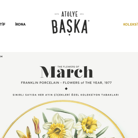
KOLEKS
TIF
İKONA
CH