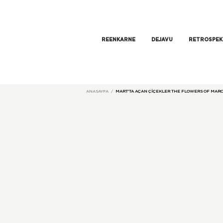
REENKARNE
DEJAVU
RETROSPEK
ANASAYFA
MART'TA AÇAN ÇIÇEKLER THE FLOWERS OF MAR