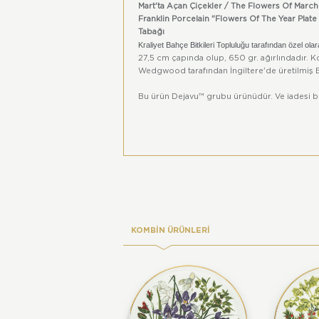
Mart'ta Açan Çiçekler / The Flowers Of Marc
Franklin Porcelain "Flowers Of The Year Plat
Tabağı
Kraliyet Bahçe Bitkileri Topluluğu tarafından özel olara
27,5 cm çapında olup, 650 gr. ağırlındadır. 
Wedgwood tarafından İngiltere'de üretilmiş 
Bu ürün
Dejavu
™ grubu ürünüdür. Ve iadesi 
KOMBİN ÜRÜNLERİ