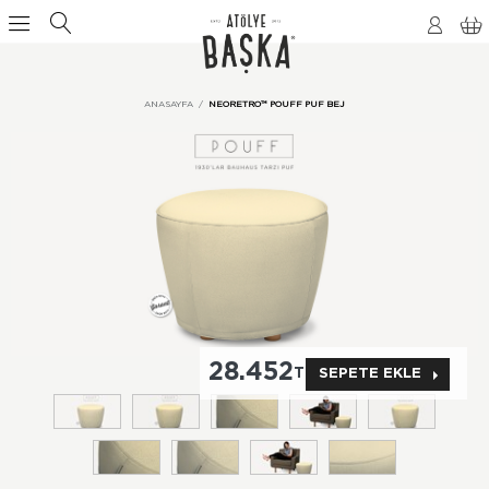
ANASAYFA
NEORETRO™ POUFF PUF BEJ
28.452
TL
SEPETE EKLE