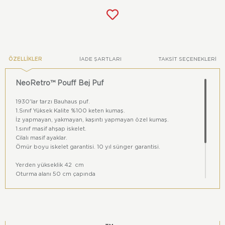
ÖZELLIKLER
İADE ŞARTLARI
TAKSIT SEÇENEKLERI
NeoRetro™ Pouff Bej Puf
1930'lar tarzı Bauhaus puf.
1.Sınıf Yüksek Kalite %100 keten kumaş.
İz yapmayan, yakmayan, kaşıntı yapmayan özel kumaş.
1.sınıf masif ahşap iskelet.
Cilalı masif ayaklar.
Ömür boyu iskelet garantisi. 10 yıl sünger garantisi.
Yerden yükseklik 42 cm
Oturma alanı 50 cm çapında
Oturma yeri yüksekliği 42 cm
Renkler dijital ortam ile gerçek ortamlar arasında farklıklar
içerebilir.
Bu ürün Retrospektif™ grubu ürünüdür. Tüm hakları Atölye