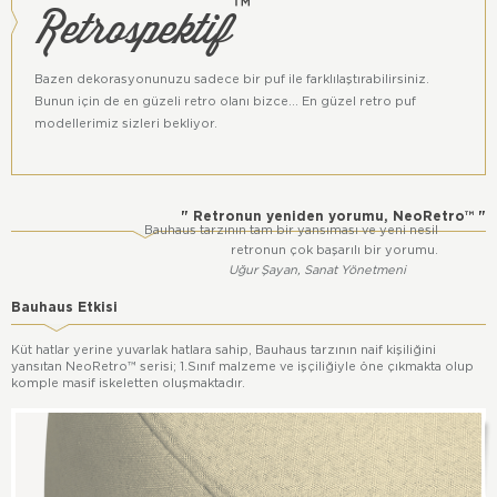
Retrospektif
™
Başka'ya aittir.
Bazen dekorasyonunuzu sadece bir puf ile farklılaştırabilirsiniz.
Bunun için de en güzeli retro olanı bizce... En güzel retro puf
modellerimiz sizleri bekliyor.
" Retronun yeniden yorumu, NeoRetro™ "
Bauhaus tarzının tam bir yansıması ve yeni nesil
retronun çok başarılı bir yorumu.
Uğur Şayan, Sanat Yönetmeni
Bauhaus Etkisi
Küt hatlar yerine yuvarlak hatlara sahip, Bauhaus tarzının naif kişiliğini
yansıtan NeoRetro™ serisi; 1.Sınıf malzeme ve işçiliğiyle öne çıkmakta olup
komple masif iskeletten oluşmaktadır.