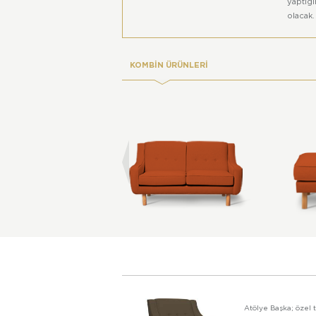
yaptığ
olacak.
KOMBİN ÜRÜNLERİ
Atölye Başka; özel t