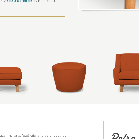
ımız
retro berjerler
evinizin starı
Retro 
asarımcılarla, fotoğrafçılarla ve endüstriyel