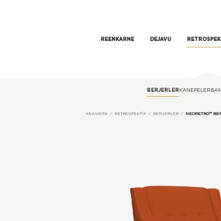
REENKARNE
DEJAVU
RETROSPEK
BERJERLER
KANEPELER
BA
ANASAYFA
RETROSPEKTIF
BERJERLER
NEORETRO™ BE