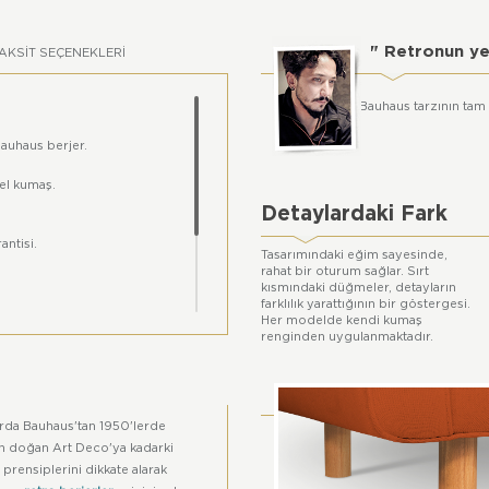
" Retronun y
AKSIT SEÇENEKLERI
Bauhaus tarzının tam 
Bauhaus berjer.
el kumaş.
Detaylardaki Fark
antisi.
Tasarımındaki eğim sayesinde,
rahat bir oturum sağlar. Sırt
kısmındaki düğmeler, detayların
farklılık yarattığının bir göstergesi.
Her modelde kendi kumaş
renginden uygulanmaktadır.
da farklıklar içerebilir.
ları Atölye Başka'ya aittir.
rda Bauhaus'tan 1950'lerde
n doğan Art Deco'ya kadarki
 prensiplerini dikkate alarak