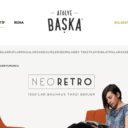
KOLEKS
TIF
İKONA
NKLAR
PUFLAR
MASALAR
SANDALYELER
SEHPALAR
EV TEKSTILI
AYDINLATMALAR
AKS
RJER TURUNCU