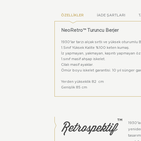
ÖZELLIKLER
İADE ŞARTLARI
T
NeoRetro™ Turuncu Berjer
1930'lar tarzı alçak sırtlı ve yüksek oturumlu 
1.Sınıf Yüksek Kalite %100 keten kumaş.
İz yapmayan, yakmayan, kaşıntı yapmayan öz
1.sınıf masif ahşap iskelet.
Cilalı masif ayaklar.
Ömür boyu iskelet garantisi. 10 yıl sünger gar
Yerden yükseklik 82 cm
Genişlik 85 cm
Derinlik 85 cm
Oturma alanı 65x65 cm
Oturma yeri yüksekliği 42 cm
Renkler dijital ortam ile gerçek ortamlar arasın
Retrospektif
™
Bu ürün Retrospektif™ grubu ürünüdür. Tüm hak
1930'la
yenide
tasarım