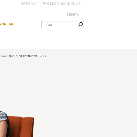
GİRİŞ YAP
FACEBOOK'LA BAĞLAN
SEPET
0
IYONLAR
ESUARLAR
TAMAMLAYICILAR