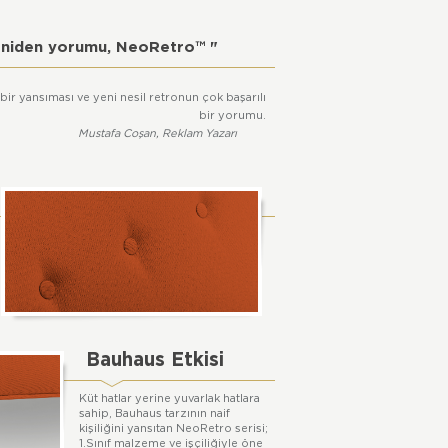
eniden yorumu, NeoRetro™ "
bir yansıması ve yeni nesil retronun çok başarılı
bir yorumu.
Mustafa Coşan, Reklam Yazarı
Bauhaus Etkisi
Küt hatlar yerine yuvarlak hatlara
sahip, Bauhaus tarzının naif
kişiliğini yansıtan NeoRetro serisi;
1.Sınıf malzeme ve işçiliğiyle öne