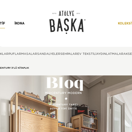
KOLEKS
TIF
İKONA
KLAR
PUFLAR
MASALAR
SANDALYELER
SEHPALAR
EV TEKSTILI
AYDINLATMALAR
AKS
ENTURY 3'LÜ KITAPLIK