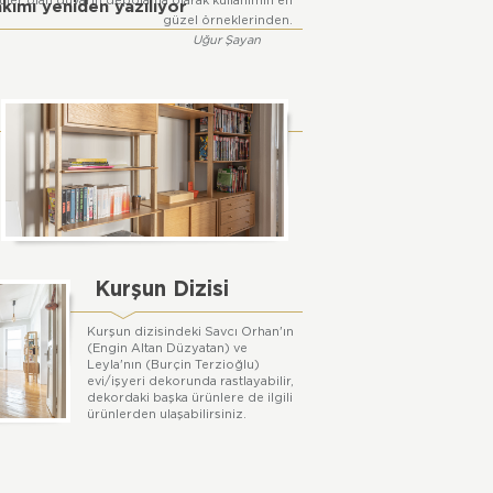
ler olan duvarın depolama olarak kullanımın en
kımı yeniden yazılıyor
güzel örneklerinden.
Uğur Şayan
Kurşun Dizisi
Kurşun dizisindeki Savcı Orhan'ın
(Engin Altan Düzyatan) ve
Leyla'nın (Burçin Terzioğlu)
evi/işyeri dekorunda rastlayabilir,
dekordaki başka ürünlere de ilgili
ürünlerden ulaşabilirsiniz.