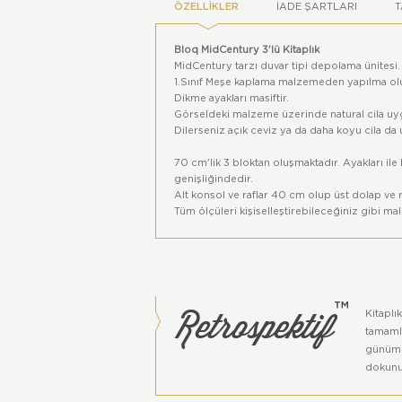
ÖZELLIKLER
İADE ŞARTLARI
T
Bloq MidCentury 3'lü Kitaplık
MidCentury tarzı duvar tipi depolama ünitesi.
1.Sınıf Meşe kaplama malzemeden yapılma ol
Dikme ayakları masiftir.
Görseldeki malzeme üzerinde natural cila uy
Dilerseniz açık ceviz ya da daha koyu cila da
70 cm'lik 3 bloktan oluşmaktadır. Ayakları ile 
genişliğindedir.
Alt konsol ve raflar 40 cm olup üst dolap ve r
Tüm ölçüleri kişiselleştirebileceğiniz gibi ma
de bulunabilirsiniz.
Renkler, dijital ortam ile gerçek ortamlar arası
Bu ürün Retrospektif™ grubu ürünüdür.
Tüm hakları Atölye Başka'ya aittir.
Retrospektif
™
Kitaplı
tamaml
günümüz
dokunuş