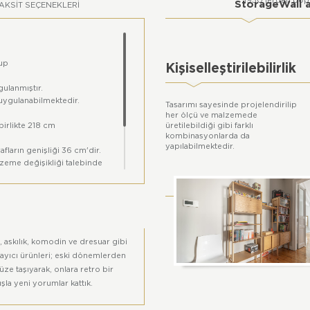
1950'lerden popü
StorageWall a
AKSIT SEÇENEKLERI
up
Kişiselleştirilebilirlik
gulanmıştır.
 uygulanabilmektedir.
Tasarımı sayesinde projelendirilip
her ölçü ve malzemede
birlikte 218 cm
üretilebildiği gibi farklı
kombinasyonlarda da
yapılabilmektedir.
afların genişliği 36 cm'dir.
lzeme değişikliği talebinde
nda farklılık gösterebilir.
k, askılık, komodin ve dresuar gibi
ayıcı ürünleri; eski dönemlerden
e taşıyarak, onlara retro bir
la yeni yorumlar kattık.