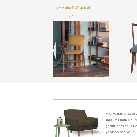
KOMBİN ÜRÜNLERİ
Atölye Başka; özel t
tasarımcılarla birl
getirir hem de retro
yeniden can verir.