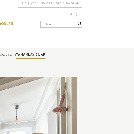
GİRİŞ YAP
FACEBOOK'LA BAĞLAN
SEPET
0
IYONLAR
ESUARLAR
TAMAMLAYICILAR