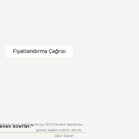
Fiyatlandırma Çağrısı
imizi anca giderecek bu 1970'lerden kalma bu
nen eserler."
güneş saatini edinin derim.
Uğur Şayan