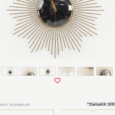
Geçmişe olan özlem
"ZamaNA DİRe
AKSIT SEÇENEKLERI