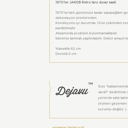
1970'ler JAKOB Retro tarz duvar saati
1970'lerden günümüze kadar sapasağlam gel
dekorasyon ürünlerinden.
Kondisyonu iyi durumda. Ürün çekimden sonra
parlatılmıştır.
Aksamında problem bulunmamaktadır.
İstenirse tamiratı yaptırılabilir. Dekor amaçlı
Yükseklik 62 cm
Derinlik 5 cm
Genişlik 62 cm
Bu ürün
Dejavu
™ grubu ürünüdür. Ve iadesi 
Dejavu
™
Size "babannemde
vardı!" dedirtmek 
yerlerde saklı kal
ürünleri gezerken 
sorumlu değiliz :)