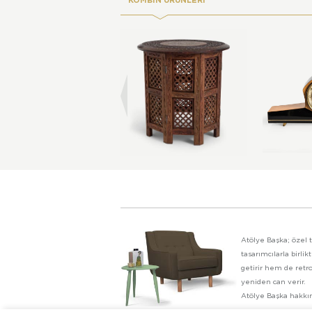
KOMBİN ÜRÜNLERİ
Atölye Başka; özel t
tasarımcılarla birl
getirir hem de retro
yeniden can verir.
Atölye Başka hakk