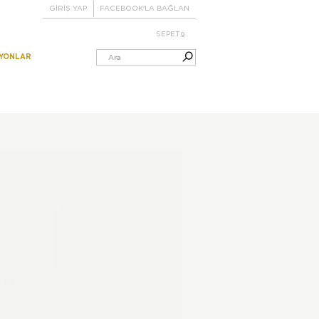
GİRİŞ YAP
FACEBOOK'LA BAĞLAN
SEPET
9
IYONLAR