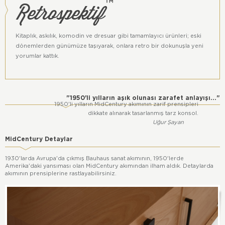
Retrospektif
™
İstenilen ölçüde, farklı ağaç ve cilada üretilebilir. Özel
siparişleriniz için lütfen bizimle iletişime geçiniz.
Renkler dijital ortam ile gerçek ortamlar arasında farklıklar
Kitaplık, askılık, komodin ve dresuar gibi tamamlayıcı ürünleri; eski
içerebilir. Ağaç yapısından kaynaklı hareleri, lekeleri, budak v.b.
dönemlerden günümüze taşıyarak, onlara retro bir dokunuşla yeni
dokuların farklılık gösterebilir.
yorumlar kattık.
Bu ürün Retrospektif™ grubu ürünüdür. Tüm hakları Atölye
Başka'ya aittir.
"1950'li yılların aşık olunası zarafet anlayışı..."
1950'li yılların MidCentury akımının zarif prensipleri
dikkate alınarak tasarlanmış tarz konsol.
Uğur Şayan
MidCentury Detaylar
1930'larda Avrupa'da çıkmış Bauhaus sanat akımının, 1950'lerde
Amerika'daki yansıması olan MidCentury akımından ilham aldık. Detaylarda
akımının prensiplerine rastlayabilirsiniz.