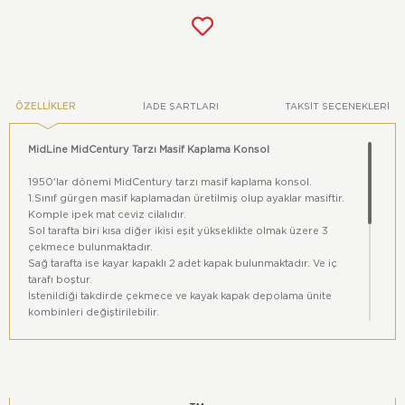
ÖZELLIKLER
İADE ŞARTLARI
TAKSIT SEÇENEKLERI
MidLine MidCentury Tarzı Masif Kaplama Konsol
1950'lar dönemi MidCentury tarzı masif kaplama konsol.
1.Sınıf gürgen masif kaplamadan üretilmiş olup ayaklar masiftir.
Komple ipek mat ceviz cilalıdır.
Sol tarafta biri kısa diğer ikisi eşit yükseklikte olmak üzere 3
çekmece bulunmaktadır.
Sağ tarafta ise kayar kapaklı 2 adet kapak bulunmaktadır. Ve iç
tarafı boştur.
İstenildiği takdirde çekmece ve kayak kapak depolama ünite
kombinleri değiştirilebilir.
Yerden yükseklik 65 cm
Genişlik 180 cm
Derinlik 45 cm