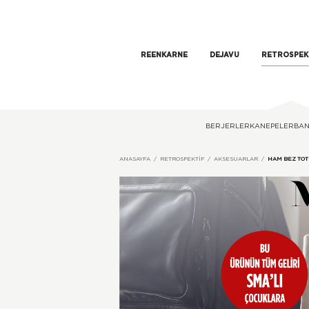
REENKARNE
DEJAVU
RETROSPEK
BERJERLER
KANEPELER
BAN
ANASAYFA
RETROSPEKTIF
AKSESUARLAR
HAM BEZ TOT