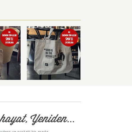
hayat, Yeniden...
odern ve nostalji bir arada...