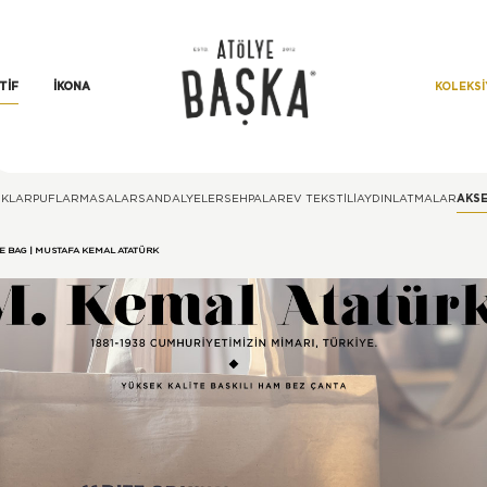
KOLEKS
TIF
İKONA
KLAR
PUFLAR
MASALAR
SANDALYELER
SEHPALAR
EV TEKSTILI
AYDINLATMALAR
AKS
E BAG | MUSTAFA KEMAL ATATÜRK