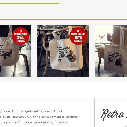
Retro 
asarımcılarla, fotoğrafçılarla ve endüstriyel
ikte ev dekorasyon ürünlerine, hem bambaşka yorumlar
 çizgileri tasarımlarına yansıtarak retro hayata
M