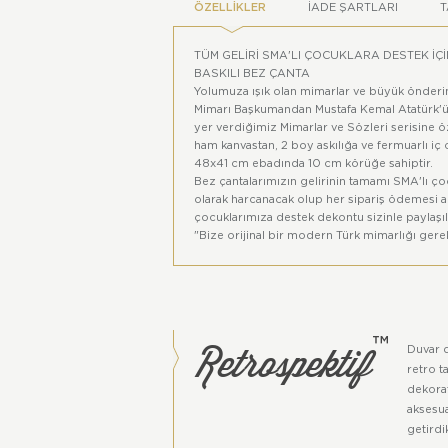
ÖZELLIKLER
İADE ŞARTLARI
T
TÜM GELİRİ SMA'LI ÇOCUKLARA DESTEK İ
BASKILI BEZ ÇANTA
Yolumuza ışık olan mimarlar ve büyük önder
Mimarı Başkumandan Mustafa Kemal Atatürk'ün 
yer verdiğimiz Mimarlar ve Sözleri serisine ö
ham kanvastan, 2 boy askılığa ve fermuarlı iç
48x41 cm ebadında 10 cm körüğe sahiptir.
Bez çantalarımızın gelirinin tamamı SMA'lı çoc
olarak harcanacak olup her sipariş ödemesi a
çocuklarımıza destek dekontu sizinle paylaşılı
"Bize orijinal bir modern Türk mimarlığı gerek
yetişmekte olan genç Türk mimarları, bu hakl
yaratıcılığa erişeceklerdir." MUSTAFA KEM
Retrospektif
™
Duvar 
retro t
dekorat
aksesua
getirdi