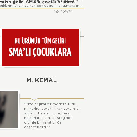
zamanları ve belli kilonun altında olması gereken
ızın geliri SMA'lı çocuklarımıza...
cuklarımız için zaman çok değerli, unutmayalım.
Uğur Şayan
M. KEMAL
"Bize orijinal bir modern Türk
mimarlığı gerekir. İnanıyorum ki,
yetişmekte olan genç Türk
mimarları, bu haklı isteğimde
olumlu bir yaratıcılığa
erişeceklerdir."