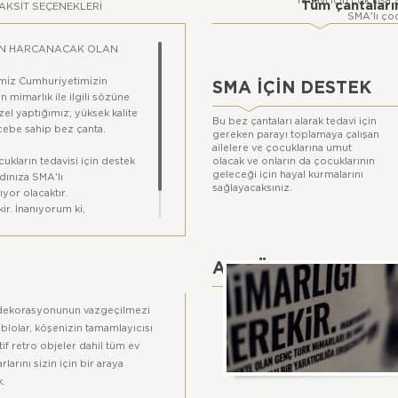
Tedavi için çok kısa 
Tüm çantalarım
AKSIT SEÇENEKLERI
SMA'lı ço
ÇİN HARCANACAK OLAN
imiz Cumhuriyetimizin
SMA İÇİN DESTEK
mimarlık ile ilgili sözüne
zel yaptığımız; yüksek kalite
Bu bez çantaları alarak tedavi için
 cebe sahip bez çanta.
gereken parayı toplamaya çalışan
ailelere ve çocuklarına umut
ukların tedavisi için destek
olacak ve onların da çocuklarının
geleceği için hayal kurmalarını
dınıza SMA'lı
sağlayacaksınız.
yor olacaktır.
ir. İnanıyorum ki,
ı isteğimde olumlu bir
AL ATATÜRK
ATATÜRK
dekorasyonunun vazgeçilmezi
ablolar, köşenizin tamamlayıcısı
if retro objeler dahil tüm ev
rlarını sizin için bir araya
k.