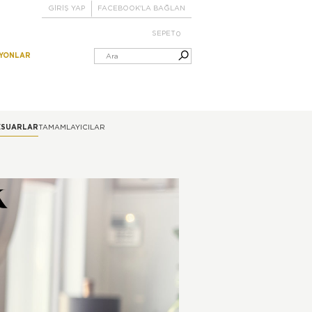
GİRİŞ YAP
FACEBOOK'LA BAĞLAN
SEPET
0
IYONLAR
ESUARLAR
TAMAMLAYICILAR