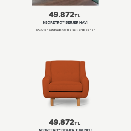
49.872
TL
NEORETRO™ BERJER MAVI
1930'lar bauhaus tarzı alçak sırtlı berjer
49.872
TL
NEORETRO™ BERJER TURUNCU