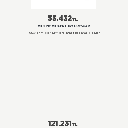
53.432
TL
MIDLINE MIDCENTURY DRESUAR
1950'ler midcentury tarzı masif kaplama dresuar
121.231
TL