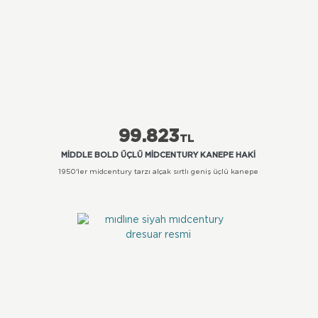
99.823
TL
MIDDLE BOLD ÜÇLÜ MIDCENTURY KANEPE HAKI
1950'ler midcentury tarzı alçak sırtlı geniş üçlü kanepe