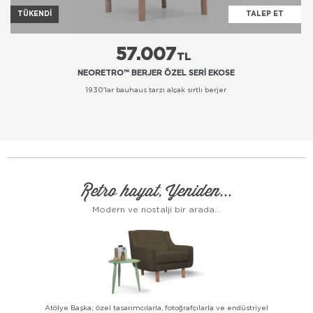
TÜKENDI
TALEP ET
57.007
TL
NEORETRO™ BERJER ÖZEL SERI EKOSE
1930'lar bauhaus tarzı alçak sırtlı berjer
Retro hayat, Yeniden...
Modern ve nostalji bir arada...
Atölye Başka; özel tasarımcılarla, fotoğrafçılarla ve endüstriyel