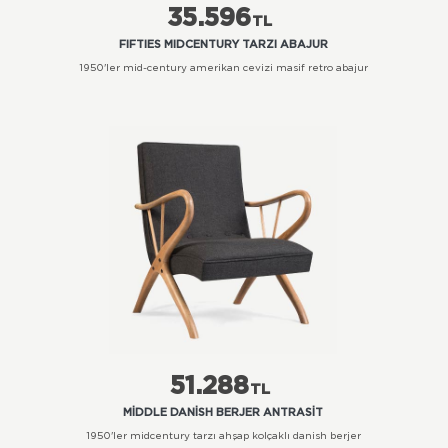
35.596
TL
FIFTIES MIDCENTURY TARZI ABAJUR
1950'ler mid-century amerikan cevizi masif retro abajur
51.288
TL
MIDDLE DANISH BERJER ANTRASIT
1950'ler midcentury tarzı ahşap kolçaklı danish berjer