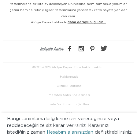
tasarımcılarla birlikte ev dekorasyon ürünlerine, hem bambaşka yorumlar
getirir hem de retro çizgileri tasarımlarına yansıtarak retro hayata yeniden
can verir.
Atölye Başka hakkında
daha detaylı bilgi için...
takipte kalın
©2011-2026 Atölye Başka. Tüm hakları saklıdır.
Hakkımızda
Gizlilik Politikası
Mesafeli Satış Sözleşmesi
İade Ve Kullanım Şartları
SSS
Hangi tanımlama bilgilerine izin vereceğinize veya
İletişim
reddedeceğinize siz karar verirsiniz. Kararınızı
istediğiniz zaman
Hesabım alanınızdan
değiştirebilirsiniz.