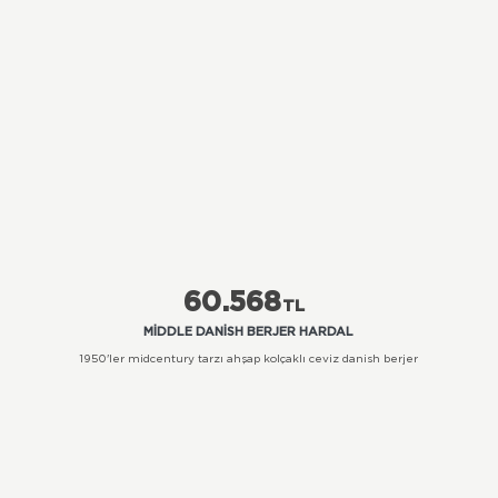
60.568
TL
MIDDLE DANISH BERJER HARDAL
1950'ler midcentury tarzı ahşap kolçaklı ceviz danish berjer