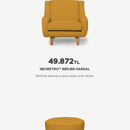
49.872
TL
NEORETRO™ BERJER HARDAL
1930'lar bauhaus tarzı alçak sırtlı berjer