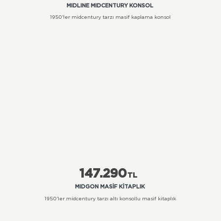
MIDLINE MIDCENTURY KONSOL
1950'ler midcentury tarzı masif kaplama konsol
147.290
TL
MIDGON MASIF KITAPLIK
1950'ler midcentury tarzı altı konsollu masif kitaplık