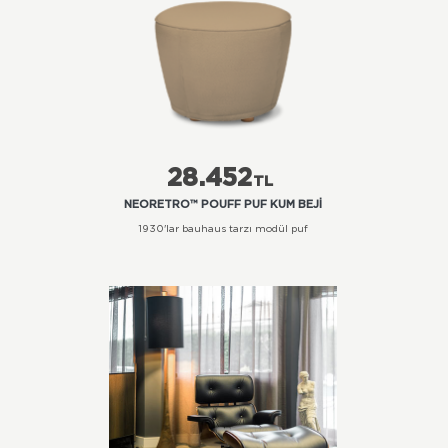
28.452
TL
NEORETRO™ POUFF PUF KUM BEJI
1930'lar bauhaus tarzı modül puf