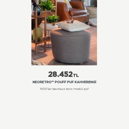
28.452
TL
NEORETRO™ POUFF PUF KAHVERENGI
1930'lar bauhaus tarzı modül puf