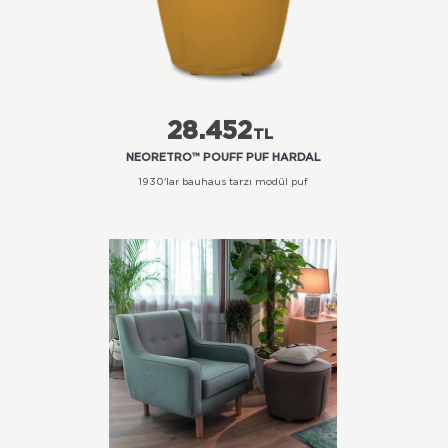
28.452
TL
NEORETRO™ POUFF PUF HARDAL
1930'lar bauhaus tarzı modül puf